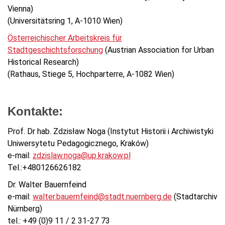
Vienna)
(Universitätsring 1, A-1010 Wien)
Österreichischer Arbeitskreis für
Stadtgeschichtsforschung
(Austrian Association for Urban
Historical Research)
(Rathaus, Stiege 5, Hochparterre, A-1082 Wien)
Kontakte:
Prof. Dr hab. Zdzisław Noga (Instytut Historii i Archiwistyki
Uniwersytetu Pedagogicznego, Kraków)
e-mail:
zdzislaw.noga@up.krakow.pl
Tel.:+480126626182
Dr. Walter Bauernfeind
e-mail:
walter.bauernfeind@stadt.nuernberg.de
(Stadtarchiv
Nürnberg)
tel.: +49 (0)9 11 / 2 31-27 73