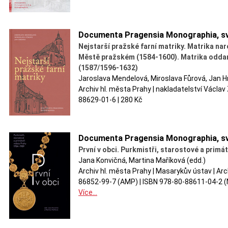
Documenta Pragensia Monographia, sv
Nejstarší pražské farní matriky. Matrika na
Městě pražském (1584-1600). Matrika oddan
(1587/1596-1632)
Jaroslava Mendelová, Miroslava Fůrová, Jan H
Archiv hl. města Prahy | nakladatelství Václav
88629-01-6 | 280 Kč
Documenta Pragensia Monographia, sv
První v obci. Purkmistři, starostové a prim
Jana Konvičná, Martina Maříková (edd.)
Archiv hl. města Prahy | Masarykův ústav | Archi
86852-99-7 (AMP) | ISBN 978-80-88611-04-2 (
Více...