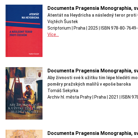
Documenta Pragensia Monographia, sv
Atentát na Heydricha a následný teror prot
Vojtěch Šustek
Scriptorium | Praha | 2025 | ISBN 978-80-764
Více...
Documenta Pragensia Monographia, sv
Aby živnosti své k užitku tím lépe hleděti 
poměry pražských malířů v epoše baroka
Tomáš Sekyrka
Archiv hl. města Prahy | Praha | 2021 | ISBN 9
Documenta Pragensia Monographia, sv