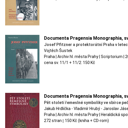
Documenta Pragensia Monographia, sv
Josef Pfitzner a protektorátní Praha v let
Vojtěch Šustek
Praha | Archiv hl. města Prahy | Scriptorium |
cena sv. 11/1 + 11/2: 150 Kč
Documenta Pragensia Monographia, sv
Pět století řemeslné symboliky ve sbírce peč
Jakub Hrdlička - Vladimír Hrubý - Jaroslav Jás
Praha | Archiv hl. města Prahy | Heraldická sp
272 stran
|
150 Kč (kniha + CD-rom)