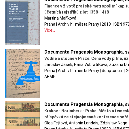
Finance v životě pražské metropolitní kapi
účetních rejstříků z let 1358-1418
Martina Maříková
Praha | Archiv hl. města Prahy | 2018 | ISBN 9
Více...
Documenta Pragensia Monographia, sv
Vodné a stočné v Praze. Cena vody pitné, už
Jaroslav Jásek, Hana Vobrátilková, Zuzana D
Praha | Archiv hl. města Prahy | Scriptorium |
AHMP
Documenta Pragensia Monographia, sv
Krakov - Norimberk - Praha. Město a řemeslo
příspěvků ze stejnojmenné konference pořád
Olga Fejtová, Antonia Landois, Zdzisław Noga