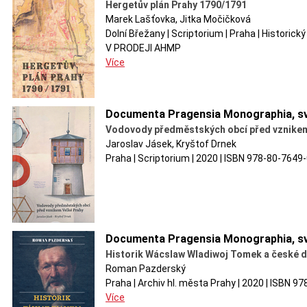
Hergetův plán Prahy 1790/1791
Marek Lašťovka, Jitka Močičková
Dolní Břežany | Scriptorium | Praha | Historick
V PRODEJI AHMP
Více
Documenta Pragensia Monographia, sv
Vodovody předměstských obcí před vznikem
Jaroslav Jásek, Kryštof Drnek
Praha | Scriptorium | 2020 | ISBN 978-80-764
Documenta Pragensia Monographia, sv
Historik Wácslaw Wladiwoj Tomek a české dě
Roman Pazderský
Praha | Archiv hl. města Prahy | 2020 | ISBN 9
Více