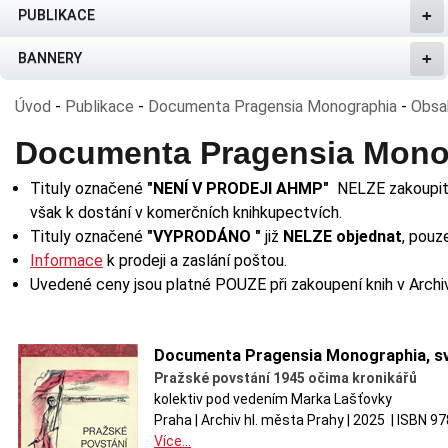
PUBLIKACE
BANNERY
Úvod
-
Publikace
-
Documenta Pragensia Monographia
-
Obsa
Documenta Pragensia Mono
Tituly označené
"NENÍ V PRODEJI AHMP"
NELZE zakoupit a
však k dostání v komerčních knihkupectvích.
Tituly označené
"VYPRODÁNO "
již
NELZE objednat
, pouz
Informace
k prodeji a zaslání poštou.
Uvedené ceny jsou platné POUZE při zakoupení knih v Archi
Documenta Pragensia Monographia, sv
Pražské povstání 1945 očima kronikářů
kolektiv pod vedením Marka Lašťovky
Praha | Archiv hl. města Prahy | 2025 | ISBN 9
Více...