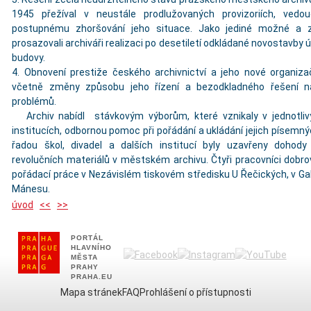
1945 přežíval v neustále prodlužovaných provizoriích, vedo
postupnému zhoršování jeho situace. Jako jediné možné a z
prosazovali archiváři realizaci po desetiletí odkládané novostavby ú
budovy.
4. Obnovení prestiže českého archivnictví a jeho nové organiza
včetně změny způsobu jeho řízení a bezodkladného řešení 
problémů.
Archiv nabídl stávkovým výborům, které vznikaly v jednotli
institucích, odbornou pomoc při pořádání a ukládání jejich písemný
řadou škol, divadel a dalších institucí byly uzavřeny dohod
revolučních materiálů v městském archivu. Čtyři pracovníci dobro
pořádací práce v Nezávislém tiskovém středisku U Řečických, v Galer
Mánesu.
úvod
<<
>>
PORTÁL
HLAVNÍHO
MĚSTA
PRAHY
PRAHA.EU
Mapa stránek
FAQ
Prohlášení o přístupnosti