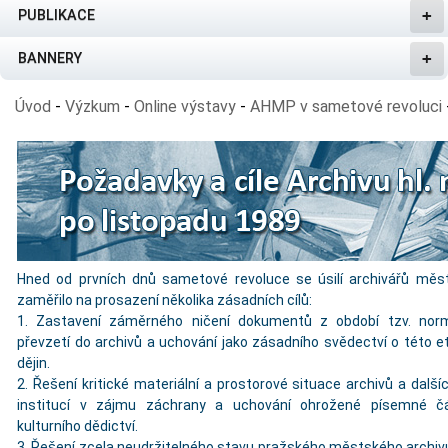
PUBLIKACE
BANNERY
Úvod
-
Výzkum
-
Online výstavy
-
AHMP v sametové revoluci
Hned od prvních dnů sametové revoluce se úsilí archivářů měs
zaměřilo na prosazení několika zásadních cílů:
1. Zastavení záměrného ničení dokumentů z období tzv. norma
převzetí do archivů a uchování jako zásadního svědectví o této 
dějin.
2. Řešení kritické materiální a prostorové situace archivů a dal
institucí v zájmu záchrany a uchování ohrožené písemné čá
kulturního dědictví.
3. Řešení zcela neudržitelného stavu pražského městského archivu