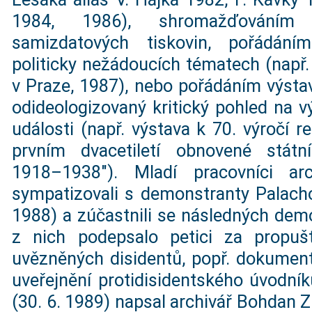
1984, 1986), shromažďováním
samizdatových tiskovin, pořádání
politicky nežádoucích tématech (např.
v Praze, 1987), nebo pořádáním výstav
odideologizovaný kritický pohled na 
události (např. výstava k 70. výročí r
prvním dvacetiletí obnovené státn
1918–1938"). Mladí pracovníci ar
sympatizovali s demonstranty Palach
1988) a zúčastnili se následných demo
z nich podepsalo petici za propuš
uvězněných disidentů, popř. dokument
uveřejnění protidisidentského úvodník
(30. 6. 1989) napsal archivář Bohdan Z