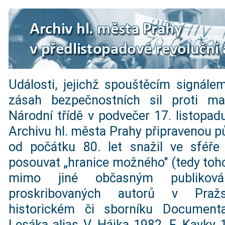
Události, jejichž spouštěcím signálem
zásah bezpečnostních sil proti m
Národní třídě v podvečer 17. listopad
Archivu hl. města Prahy připravenou pů
od počátku 80. let snažil ve sféře
posouvat „hranice možného" (tedy toho
mimo jiné občasným publiková
proskribovaných autorů v Praž
historickém či sborníku Document
Lesáka alias V. Hájka 1982, F. Kavky 