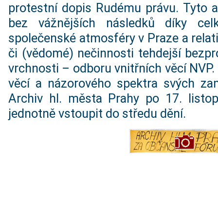
protestní dopis Rudému právu. Tyto ak
bez vážnějších následků díky ce
společenské atmosféry v Praze a relati
či (vědomé) nečinnosti tehdejší bezpr
vrchnosti – odboru vnitřních věcí NVP
věcí a názorového spektra svých z
Archiv hl. města Prahy po 17. listo
jednotně vstoupit do středu dění.