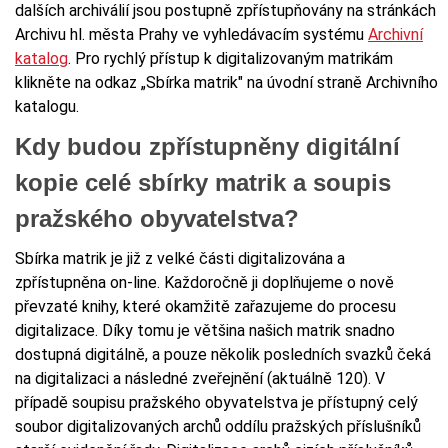
dalších archiválií jsou postupně zpřístupňovány na stránkách
Archivu hl. města Prahy ve vyhledávacím systému
Archivní
katalog
. Pro rychlý přístup k digitalizovaným matrikám
klikněte na odkaz „Sbírka matrik" na úvodní straně Archivního
katalogu.
Kdy budou zpřístupněny digitální
kopie celé sbírky matrik a soupis
pražského obyvatelstva?
Sbírka matrik je již z velké části digitalizována a
zpřístupněna on-line. Každoročně ji doplňujeme o nově
převzaté knihy, které okamžitě zařazujeme do procesu
digitalizace. Díky tomu je většina našich matrik snadno
dostupná digitálně, a pouze několik posledních svazků čeká
na digitalizaci a následné zveřejnění (aktuálně 120). V
případě soupisu pražského obyvatelstva je přístupný celý
soubor digitalizovaných archů oddílu pražských příslušníků