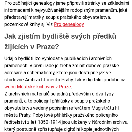
Pro začínající genealogy jsme připravili stránky se základními
informacemi k nejvyužívanějším rodopisným pramenům, jaké
představují matriky, soupis pražského obyvatelstva,
pozemkové knihy aj. Viz
Pro genealogy
.
Jak zjistím bydliště svých předků
žijících v Praze?
Údaj o bydlišti lze vyhledat v publikacích i archivních
pramenech. V první řadě je třeba zmínit dobové pražské
adresáře a schematismy, které jsou dostupné jak ve
studovně Archivu hl. města Prahy, tak v digitální podobě na
webu Městské knihovny v Praze
.
Z archivních materiálů se jedná především o dva typy
pramenů, a to policejní přihlášky a soupis pražského
obyvatelstva vedený popisním referátem Magistrátu hl.
města Prahy. Pobytové přihlášky pražského policejního
ředitelství z let 1850-1914 jsou uloženy v Národním archivu,
který postupně zpřístupňuje digitální kopie jednotlivých