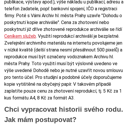
publikace, výstavy apod.), výše nákladu u publikací, adresu a
telefon žadatele, popř. bankovní spojení, IČO a registraci
firmy. Poté s Vámi Archiv hl. města Prahy uzavře "Dohodu o
poskytnutí kopie archiválie". Cena za zhotovení nebo
poskytnutí již dříve zhotovené reprodukce archiválie se řídí
Ceníkem služeb
. Využití reprodukcí archiválií je bezplatné.
Zveřejnění archivního materiálu na internetu povolujeme jen
v nízké kvalitě (delší strana nesmí přesáhnout 500 pixelů) a
reprodukce musí být označeny vodoznakem Archivu hl.
města Prahy. Toto využití musí být výslovně uvedeno ve
výše uvedené Dohodě nebo je nutné uzavřít novou smlouvu
pro tento účel. Pro studijní a podobné účely doporučujeme
kopie vytištěné na obyčejný papír. V takovém případě
zaplatíte pouze cenu za zhotovení reprodukcí, tj. 5 Kč za 1
kus formátu A4, 8 Kč za formát A3.
Chci vypracovat historii svého rodu.
Jak mám postupovat?