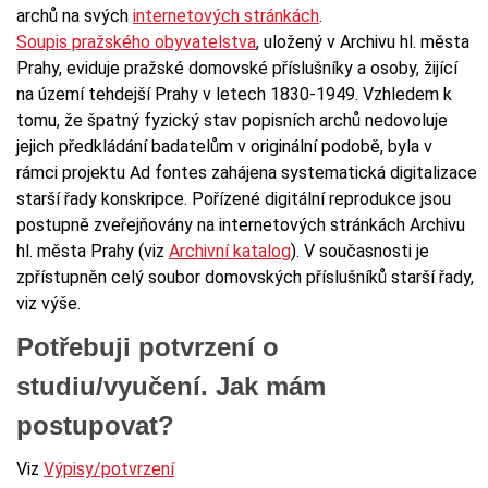
archů na svých
internetových stránkách
.
Soupis pražského obyvatelstva
, uložený v Archivu hl. města
Prahy, eviduje pražské domovské příslušníky a osoby, žijící
na území tehdejší Prahy v letech 1830-1949. Vzhledem k
tomu, že špatný fyzický stav popisních archů nedovoluje
jejich předkládání badatelům v originální podobě, byla v
rámci projektu Ad fontes zahájena systematická digitalizace
starší řady konskripce. Pořízené digitální reprodukce jsou
postupně zveřejňovány na internetových stránkách Archivu
hl. města Prahy (viz
Archivní katalog
). V současnosti je
zpřístupněn celý soubor domovských příslušníků starší řady,
viz výše.
Potřebuji potvrzení o
studiu/vyučení. Jak mám
postupovat?
Viz
Výpisy/potvrzení