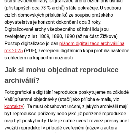
starší evidenční řady. Digitalizace archů cizích příslušníků
(přístupných cca 73 % archů) stále pokračuje. U souboru
cizích domovských příslušníků ze soupisu pražského
obyvatelstva je horizont dokončení cca 3 roky.
Digitalizované archy všeobecného sčítání lidu jsou
zveřejněny z let 1869, 1880, 1890 (až na část Žižkova).
Postup digitalizace je dán
plánem digitalizace archiválií na
rok 2025
(PDF), zveřejnění digitálních kopií probíhá následně
s ohledem na kapacitní možnosti.
Jak si mohu objednat reprodukce
archiválií?
Fotografické a digitální reprodukce poskytujeme na základě
Vaší písemné objednávky (stačí jako příloha e-mailu, viz
kontakty
). Ta musí obsahovat určení, z jakých archiválií mají
být reprodukce pořízeny nebo jaké již pořízené reprodukce
mají být poskytnuty. Dále je nutné uvést rovněž přesný účel
využití reprodukcí v případě uveřejnění (název a autora